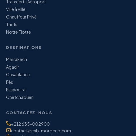
Transferts Aéroport
Ville à Ville
Chauffeur Privé
Tarifs
Notre Flotte
DESTINATIONS
Marrakech
Agadir
Casablanca
Fès
Essaouira
Chefchaouen
CONTACTEZ-NOUS
Téléphone / WhatsApp:
+212 635-002900
E-mail:
contact@cab-morocco.com