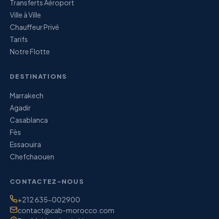
Transferts Aéroport
Ville à Ville
Chauffeur Privé
Tarifs
Notre Flotte
DESTINATIONS
Marrakech
Agadir
Casablanca
Fès
Essaouira
Chefchaouen
CONTACTEZ-NOUS
Téléphone / WhatsApp:
+212 635-002900
E-mail:
contact@cab-morocco.com