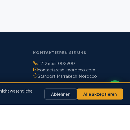
KONTAKTIEREN SIE UNS
Telefon / WhatsApp:
+212 635-002900
E-Mail:
contact@cab-morocco.com
Standort: Marrakech, Morocco
UNTERNEHMEN
nicht wesentliche
Ablehnen
Alle akzeptieren
Über Uns
FAQ
Blog
Kontakt