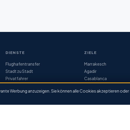
DIENSTE
ZIELE
Flughafentransfer
Marrakesch
Stadt zu Stadt
Agadir
Privatfahrer
Casablanca
Preise
Fès
vante Werbung anzuzeigen. Sie können alle Cookies akzeptieren oder 
Unsere Flotte
Essaouira
Chefchaouen