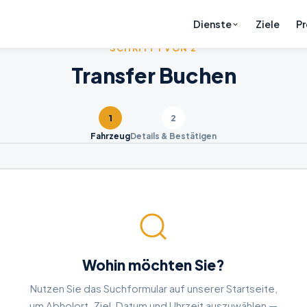
Ziele
Pr
Dienste
SCHRITT 1 VON 2
Transfer Buchen
1
2
Fahrzeug
Details & Bestätigen
Wohin möchten Sie?
Nutzen Sie das Suchformular auf unserer Startseite,
um Abholort, Ziel, Datum und Uhrzeit auszuwählen —