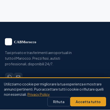
Taxi privato e trasferimenti aeroportuali in
tutto il Marocco. Prezzi fissi, autisti
professionali, disponibili 24/7.
Utilizziamo cookie per migliorare la tua esperienza e mostrare
annunci pertinenti. Puoi accettare tutti i cookie o rifiutare quelli
SERVIZI
non essenziali.
Privacy Policy
Trasferimento Aeroporto
Rifiuta
Accetta tutto
Città a Città