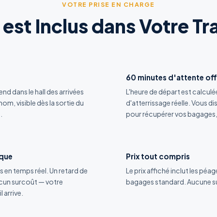
VOTRE PRISE EN CHARGE
 est Inclus dans Votre Tr
60 minutes d'attente off
nd dans le hall des arrivées
L'heure de départ est calculée
om, visible dès la sortie du
d'atterrissage réelle. Vous 
.
pour récupérer vos bagages, 
ique
Prix tout compris
s en temps réel. Un retard de
Le prix affiché inclut les péag
ucun surcoût — votre
bagages standard. Aucune surpr
l arrive.