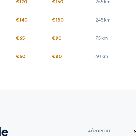
€120
€160
255 km
€140
€180
245 km
€65
€90
75 km
€60
€80
60 km
de
AÉROPORT