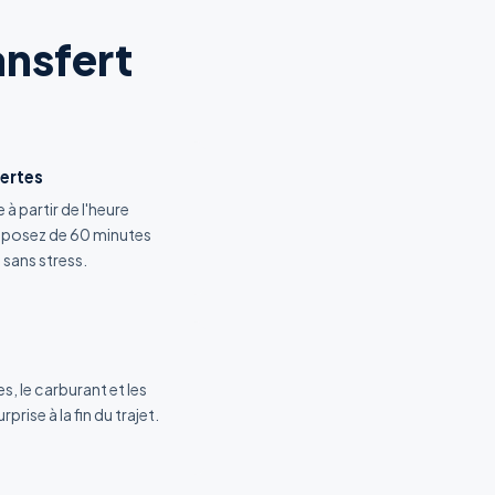
ansfert
ertes
 à partir de l'heure
disposez de 60 minutes
sans stress.
es, le carburant et les
ise à la fin du trajet.