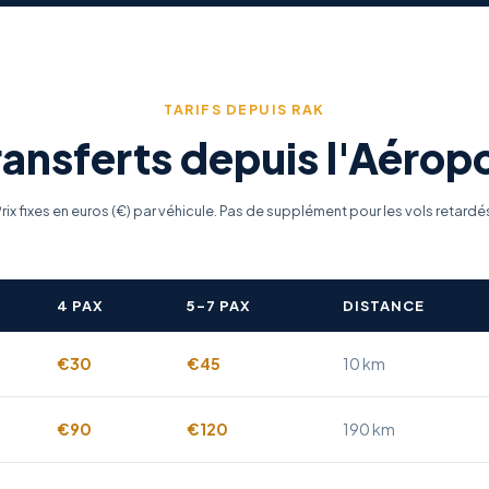
TARIFS DEPUIS RAK
ransferts depuis l'Aéro
rix fixes en euros (€) par véhicule. Pas de supplément pour les vols retardé
4 PAX
5–7 PAX
DISTANCE
€30
€45
10 km
€90
€120
190 km