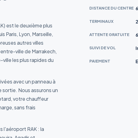
DISTANCE DU CENTRE
6
TERMINAUX
2
K) est le deuxième plus
 Paris, Lyon, Marseille,
ATTENTE GRATUITE
6
euses autres villes
SUIVI DE VOL
entre-ville de Marrakech,
-ville les plus rapides du
PAIEMENT
rrivées avec un panneau à
e sortie. Nous assurons un
retard, votre chauffeur
arge, sans frais
 l'aéroport RAK : la
aouira, Agadir et