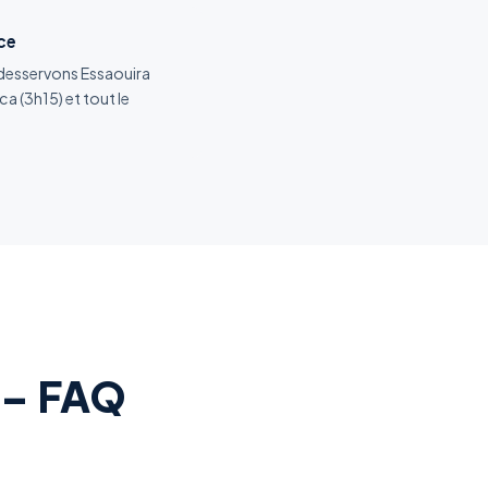
ce
 desservons Essaouira
a (3h15) et tout le
 – FAQ