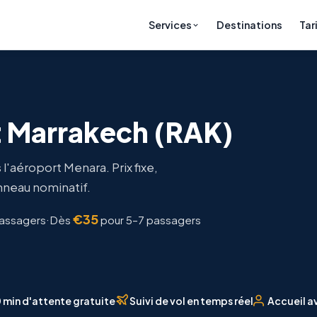
Destinations
Tar
Services
t Marrakech (RAK)
 l'aéroport Menara. Prix fixe,
anneau nominatif.
€35
·
passagers
Dès
pour 5–7 passagers
 min d'attente gratuite
Suivi de vol en temps réel
Accueil a