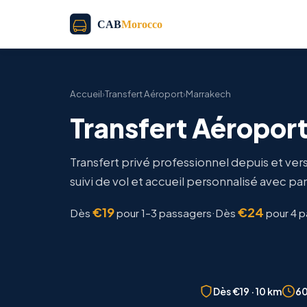
Accueil
›
Transfert Aéroport
›
Marrakech
Transfert Aéropor
Transfert privé professionnel depuis et vers
suivi de vol et accueil personnalisé avec p
€19
€24
·
Dès
pour 1–3 passagers
Dès
pour 4 
Dès €19 · 10 km
60