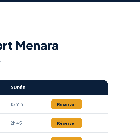
port Menara
s.
DURÉE
15 min
Réserver
2h 45
Réserver