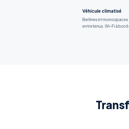
Véhicule climatisé
Berlines et monospaces 
entretenus. Wi-Fi à bord
Trans