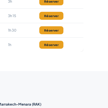
3h
Réserver
3h 15
Réserver
1h 30
Réserver
1h
Réserver
Marrakech–Menara (RAK)