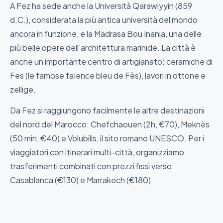
A Fez ha sede anche la Università Qarawiyyin (859
d.C.), considerata la più antica università del mondo
ancora in funzione, e la Madrasa Bou Inania, una delle
più belle opere dell'architettura marinide. La città è
anche un importante centro di artigianato: ceramiche di
Fes (le famose faïence bleu de Fès), lavori in ottone e
zellige.
Da Fez si raggiungono facilmente le altre destinazioni
del nord del Marocco: Chefchaouen (2h, €70), Meknès
(50 min, €40) e Volubilis, il sito romano UNESCO. Per i
viaggiatori con itinerari multi-città, organizziamo
trasferimenti combinati con prezzi fissi verso
Casablanca (€130) e Marrakech (€180).