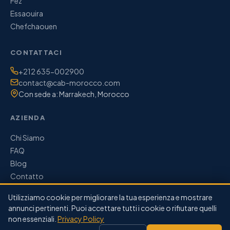
Fez
Essaouira
Chefchaouen
CONTATTACI
Telefono / WhatsApp:
+212 635-002900
Email:
contact@cab-morocco.com
Con sede a: Marrakech, Morocco
AZIENDA
Chi Siamo
FAQ
Blog
Contatto
Utilizziamo cookie per migliorare la tua esperienza e mostrare
annunci pertinenti. Puoi accettare tutti i cookie o rifiutare quelli
non essenziali.
Privacy Policy
© 2026 CAB Morocco. Tutti i diritti riservati.