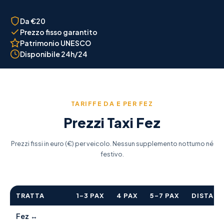
Da €20
Prezzo fisso garantito
Patrimonio UNESCO
Disponibile 24h/24
TARIFFE DA E PER FEZ
Prezzi Taxi Fez
Prezzi fissi in euro (€) per veicolo. Nessun supplemento notturno né
festivo.
TRATTA
1–3 PAX
4 PAX
5–7 PAX
DISTAN
Fez ↔