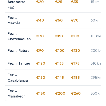
Aeroporto
€20
€25
€35
15 km
FEZ
Fez →
€40
€50
€70
60 km
Meknès
Fez →
€70
€80
€110
115 km
Chefchaouen
Fez → Rabat
€90
€100
€130
200 km
Fez → Tanger
€120
€135
€175
310 km
Fez →
€130
€145
€185
295 km
Casablanca
Fez →
€180
€200
€260
530 km
Marrakech