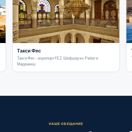
Такси Фес
Такси Фес – аэропорт FEZ, Шефшауэн, Рабат и
Марракеш
НАШЕ ОБЕЩАНИЕ