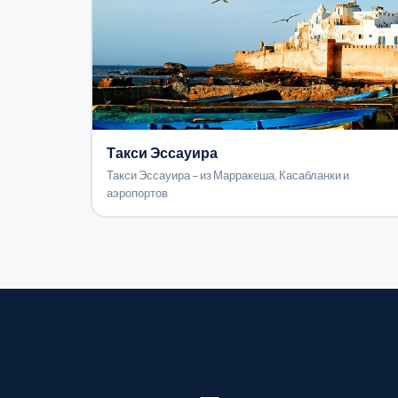
Такси Эссауира
Такси Эссауира – из Марракеша, Касабланки и
аэропортов