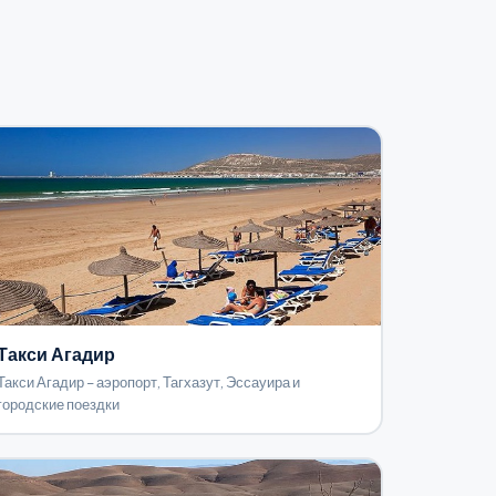
Такси Агадир
Такси Агадир – аэропорт, Тагхазут, Эссауира и
городские поездки