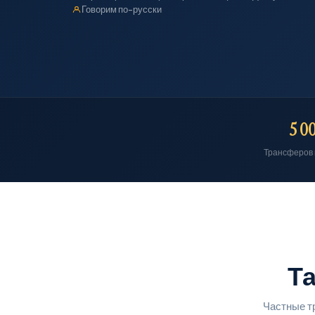
Говорим по-русски
5 0
Трансферов
Та
Частные т