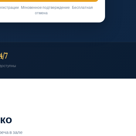
егистрации · Мгновенное подтверждение · Бесплатная
отмена
4/7
 доступны
кко
еча в зале