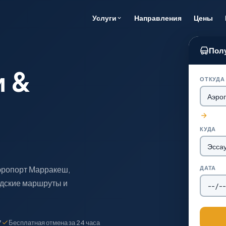
Направления
Цены
Услуги
Полу
и &
ОТКУДА
КУДА
эропорт Марракеш,
ДАТА
одские маршруты и
7
Бесплатная отмена за 24 часа