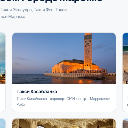
 Такси Эссауира, Такси Фес, Такси
 всё Марокко.
Такси Касабланка
Такси Касабланка – аэропорт CMN, центр, в Марракеш и
Рабат