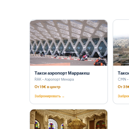
Такси аэропорт Марракеш
Такс
RAK – Аэропорт Менара
CMN –
От 15€ в центр
От 35
Забронировать →
Забро