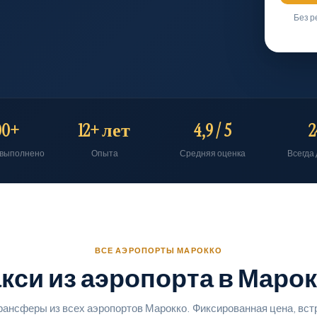
Без р
00+
12+ лет
4,9 / 5
2
 выполнено
Опыта
Средняя оценка
Всегда
ВСЕ АЭРОПОРТЫ МАРОККО
кси из аэропорта в Маро
рансферы из всех аэропортов Марокко. Фиксированная цена, встр