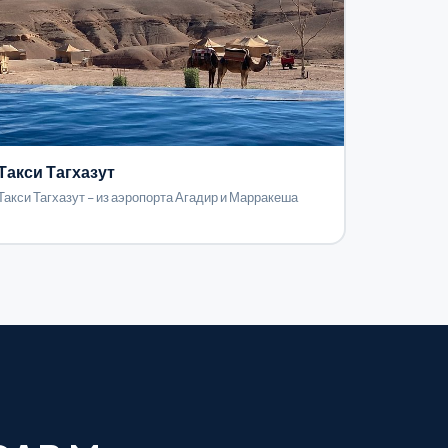
Такси Тагхазут
Такси Тагхазут – из аэропорта Агадир и Марракеша