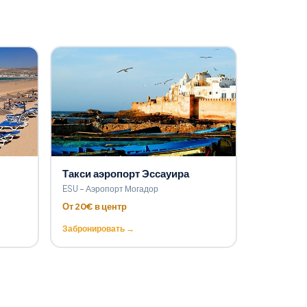
Такси аэропорт Эссауира
ESU – Аэропорт Могадор
От 20€ в центр
Забронировать →