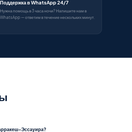
Поддержка в WhatsApp 24/7
Нужна помощь в 3 часа ночи? Напишите нам в
WhatsApp — ответим в течение нескольких минут.
сы
Марракеш–Эссауира?