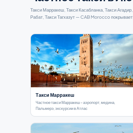
Такси Марракеш, Такси Касабланка, Такси Агадир,
Рабат, Такси Тагхазут — CAB Morocco покрывает
Такси Марракеш
Частное такси Марракеш – аэропорт, медина,
Пальмерэ, экскурсии в Атлас