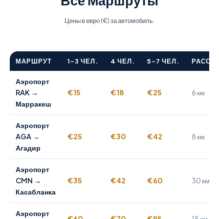
Все Маршруты
Цены в евро (€) за автомобиль.
МАРШРУТ
1–3 ЧЕЛ.
4 ЧЕЛ.
5–7 ЧЕЛ.
РАССТ
Аэропорт
RAK →
€15
€18
€25
6 км
Марракеш
Аэропорт
AGA →
€25
€30
€42
8 км
Агадир
Аэропорт
CMN →
€35
€42
€60
30 км
Касабланка
Аэропорт
€60
€70
€95
15 км