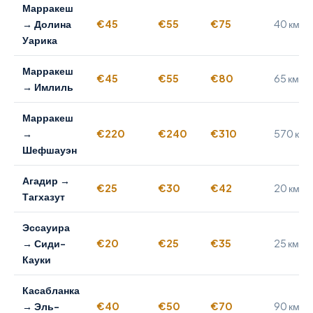
Марракеш
→ Долина
€45
€55
€75
40 км
Уарика
Марракеш
€45
€55
€80
65 км
→ Имлиль
Марракеш
→
€220
€240
€310
570 км
Шефшауэн
Агадир →
€25
€30
€42
20 км
Тагхазут
Эссауира
→ Сиди-
€20
€25
€35
25 км
Кауки
Касабланка
→ Эль-
€40
€50
€70
90 км