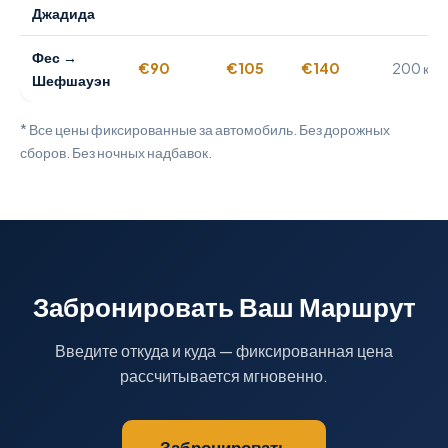
Джадида
Фес →
€90
€105
€140
200 км
Шефшауэн
* Все цены фиксированные за автомобиль. Без дорожных
сборов. Без ночных надбавок.
Забронировать Ваш Маршрут
Введите откуда и куда — фиксированная цена
рассчитывается мгновенно.
Забронировать