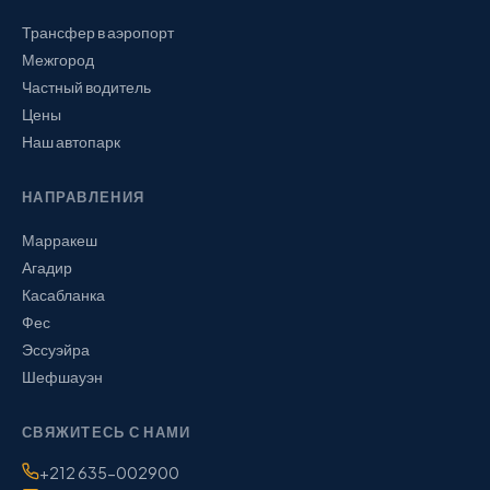
Трансфер в аэропорт
Межгород
Частный водитель
Цены
Наш автопарк
НАПРАВЛЕНИЯ
Марракеш
Агадир
Касабланка
Фес
Эссуэйра
Шефшауэн
СВЯЖИТЕСЬ С НАМИ
Телефон / WhatsApp:
+212 635-002900