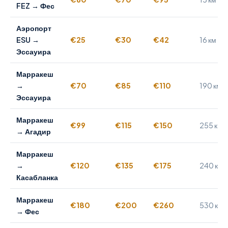
FEZ → Фес
Аэропорт
ESU →
€25
€30
€42
16 км
Эссауира
Марракеш
→
€70
€85
€110
190 км
Эссауира
Марракеш
€99
€115
€150
255 км
→ Агадир
Марракеш
→
€120
€135
€175
240 км
Касабланка
Марракеш
€180
€200
€260
530 км
→ Фес