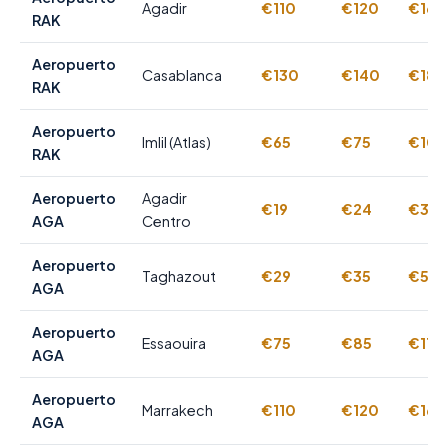
Agadir
€110
€120
€160
RAK
Aeropuerto
Casablanca
€130
€140
€180
RAK
Aeropuerto
Imlil (Atlas)
€65
€75
€100
RAK
Aeropuerto
Agadir
€19
€24
€35
AGA
Centro
Aeropuerto
Taghazout
€29
€35
€50
AGA
Aeropuerto
Essaouira
€75
€85
€110
AGA
Aeropuerto
Marrakech
€110
€120
€160
AGA