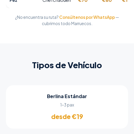
Fez
Chefchaouen
€70
€80
€110
¿No encuentra su ruta?
Consúltenos por WhatsApp
—
cubrimos todo Marruecos.
Tipos de Vehículo
Berlina Estándar
1–3 pax
desde €19