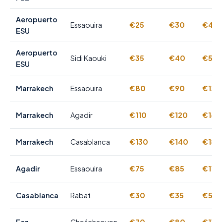
Aeropuerto
Essaouira
€25
€30
€40
ESU
Aeropuerto
Sidi Kaouki
€35
€40
€55
ESU
Marrakech
Essaouira
€80
€90
€120
Marrakech
Agadir
€110
€120
€160
Marrakech
Casablanca
€130
€140
€180
Agadir
Essaouira
€75
€85
€110
Casablanca
Rabat
€30
€35
€50