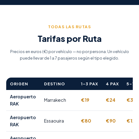
TODAS LAS RUTAS
Tarifas por Ruta
Precios en euros (€) por vehículo — no por persona. Un vehículo
puede llevar de 1 a 7 pasajeros según el tipo elegido.
ORIGEN
DESTINO
1–3 PAX
4 PAX
5–7 
Aeropuerto
Marrakech
€19
€24
€35
RAK
Aeropuerto
Essaouira
€80
€90
€120
RAK
Aeropuerto