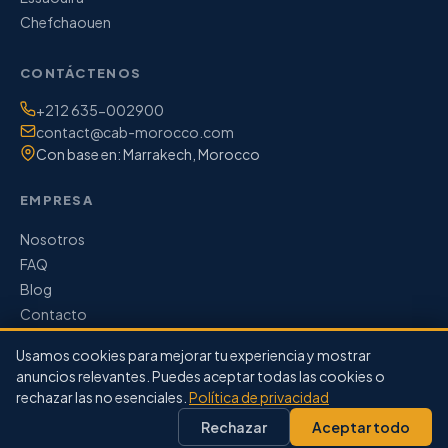
Chefchaouen
CONTÁCTENOS
Teléfono / WhatsApp:
+212 635-002900
Correo electrónico:
contact@cab-morocco.com
Con base en: Marrakech, Morocco
EMPRESA
Nosotros
FAQ
Blog
Contacto
Usamos cookies para mejorar tu experiencia y mostrar
anuncios relevantes. Puedes aceptar todas las cookies o
rechazar las no esenciales.
Política de privacidad
© 2026 CAB Morocco. Todos los derechos reservados.
·
Rechazar
Aceptar todo
Términos de Servicio
Política de Privacidad