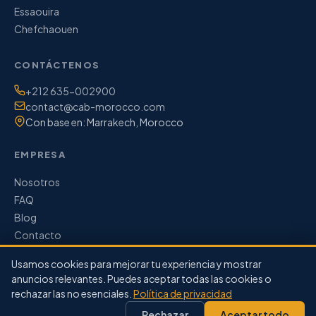
Essaouira
Chefchaouen
CONTÁCTENOS
Teléfono / WhatsApp:
+212 635-002900
Correo electrónico:
contact@cab-morocco.com
Con base en: Marrakech, Morocco
EMPRESA
Nosotros
FAQ
Blog
Contacto
Usamos cookies para mejorar tu experiencia y mostrar
anuncios relevantes. Puedes aceptar todas las cookies o
rechazar las no esenciales.
Política de privacidad
© 2026 CAB Morocco. Todos los derechos reservados.
·
Rechazar
Aceptar todo
Términos de Servicio
Política de Privacidad