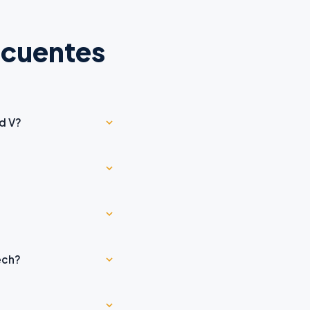
ecuentes
d V?
ech?