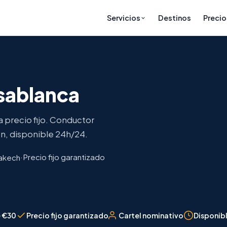
Destinos
Precio
Servicios
asablanca
a precio fijo. Conductor
ón, disponible 24h/24.
·
Precio fijo garantizado
akech
 €30
Precio fijo garantizado
Cartel nominativo
Disponib