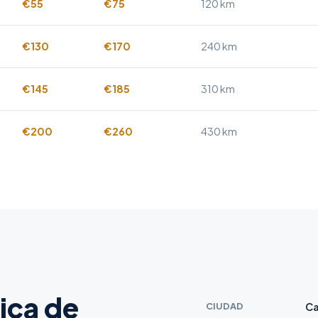
€55
€75
120 km
€130
€170
240 km
€145
€185
310 km
€200
€260
430 km
ica de
CIUDAD
Ca