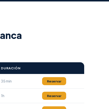
lanca
DURACIÓN
35 min
Reservar
1h
Reservar