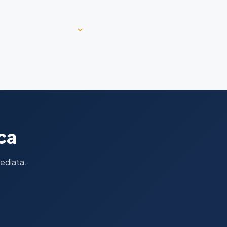
ca
mediata.