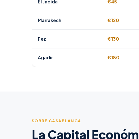
El Jadida
€45
Marrakech
€120
Fez
€130
Agadir
€180
SOBRE CASABLANCA
La Capital Económ