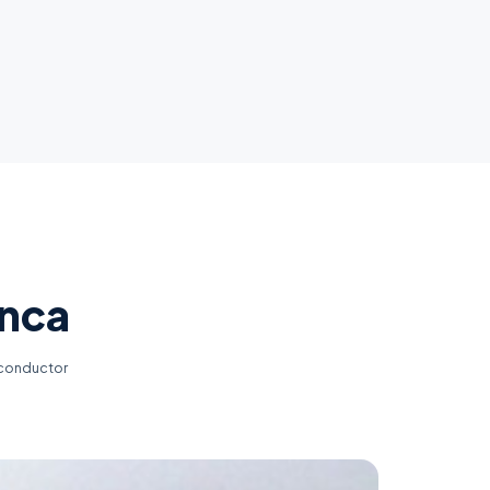
anca
 conductor