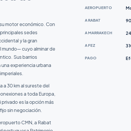
AEROPUERTO
Mo
A RABAT
90
 su motor económico. Con
 principales sedes
A MARRAKECH
24
cidental y la gran
A FEZ
31
el mundo— cuyo alminar de
ntico. Sus barrios
PAGO
Ef
 una experiencia urbana
imperiales.
a 30 km al sureste del
n conexiones a toda Europa,
xi privado es la opción más
fijo sin negociación.
aeropuerto CMN, a Rabat
udad portuguesa Patrimonio