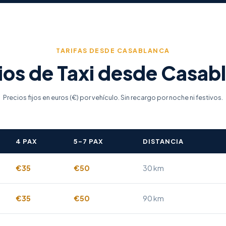
TARIFAS DESDE CASABLANCA
ios de Taxi desde Casab
Precios fijos en euros (€) por vehículo. Sin recargo por noche ni festivos.
4 PAX
5–7 PAX
DISTANCIA
€35
€50
30 km
€35
€50
90 km