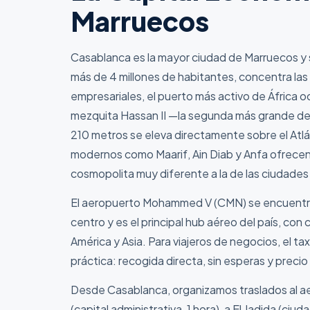
Marruecos
Casablanca es la mayor ciudad de Marruecos y
más de 4 millones de habitantes, concentra las
empresariales, el puerto más activo de África oc
mezquita Hassan II —la segunda más grande d
210 metros se eleva directamente sobre el Atlá
modernos como Maarif, Ain Diab y Anfa ofrecen
cosmopolita muy diferente a la de las ciudades 
El aeropuerto Mohammed V (CMN) se encuentra 
centro y es el principal hub aéreo del país, co
América y Asia. Para viajeros de negocios, el ta
práctica: recogida directa, sin esperas y precio 
Desde Casablanca, organizamos traslados al 
(capital administrativa, 1 hora), a El Jadida (ci