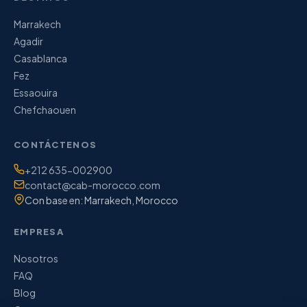
Marrakech
Agadir
Casablanca
Fez
Essaouira
Chefchaouen
CONTÁCTENOS
Teléfono / WhatsApp:
+212 635-002900
Correo electrónico:
contact@cab-morocco.com
Con base en: Marrakech, Morocco
EMPRESA
Nosotros
FAQ
Blog