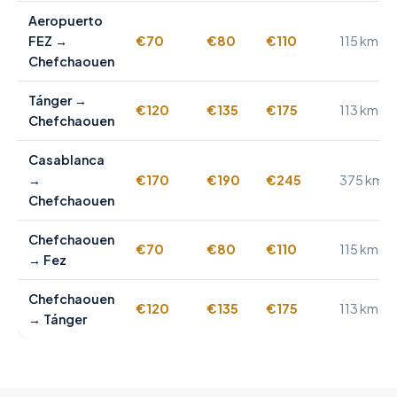
Aeropuerto
FEZ →
€70
€80
€110
115 km
Chefchaouen
Tánger →
€120
€135
€175
113 km
Chefchaouen
Casablanca
→
€170
€190
€245
375 km
Chefchaouen
Chefchaouen
€70
€80
€110
115 km
→ Fez
Chefchaouen
€120
€135
€175
113 km
→ Tánger