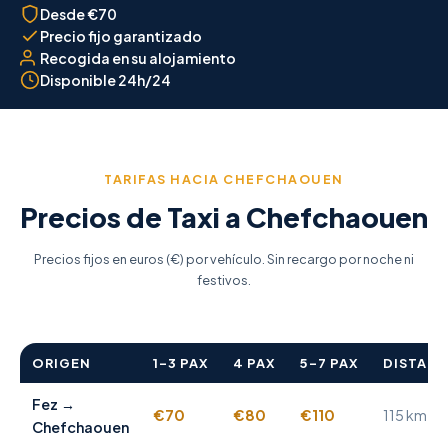
Desde €70
Precio fijo garantizado
Recogida en su alojamiento
Disponible 24h/24
TARIFAS HACIA CHEFCHAOUEN
Precios de Taxi a Chefchaouen
Precios fijos en euros (€) por vehículo. Sin recargo por noche ni
festivos.
ORIGEN
1–3 PAX
4 PAX
5–7 PAX
DISTANC
Fez →
€70
€80
€110
115 km
Chefchaouen