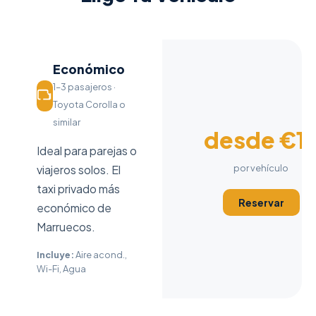
Económico
1–3 pasajeros ·
Toyota Corolla o
similar
desde €1
Ideal para parejas o
viajeros solos. El
por vehículo
taxi privado más
Reservar
económico de
Marruecos.
Incluye:
Aire acond.,
Wi-Fi, Agua