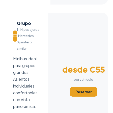
Grupo
1–14 pasajeros
· Mercedes
Sprinter o
similar
Minibús ideal
para grupos
desde €55
grandes.
Asientos
por vehículo
individuales
Reservar
confortables
con vista
panorámica.