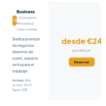
Business
1–4 pasajeros ·
Mercedes E-
Class o similar
desde €24
Berlina premium
de negocios.
por vehículo
Asientos de
cuero, espacio
Reservar
extra para el
equipaje.
Incluye:
Aire
acond., Wi-Fi,
Agua, USB