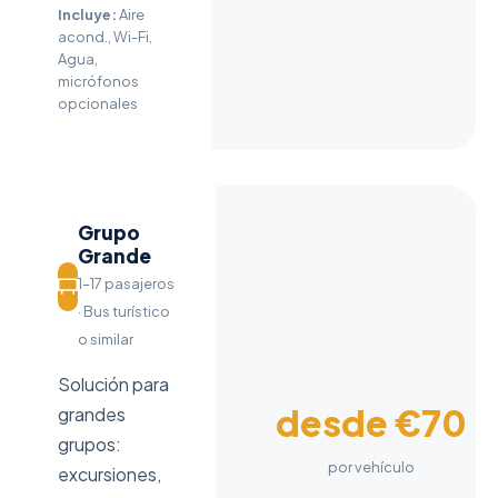
Incluye:
Aire
acond., Wi-Fi,
Agua,
micrófonos
opcionales
Grupo
Grande
1–17 pasajeros
· Bus turístico
o similar
Solución para
desde €70
grandes
grupos:
por vehículo
excursiones,